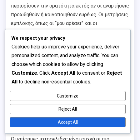
περιορίσουν την ορατότητα εκτός αν οι αναρτήσεις
προωθηθούν ή κοινοποιηθούν ευρέως. Οι μετρήσεις
εμπλοκής, όπως οι “μου αρέσει” και οι
κοινοποιήσεις, μπορεί επίσης να κυμαίνονται
We respect your privacy
ανάλογα με τις τρέχουσες τάσεις της πλατφόρμας.
Cookies help us improve your experience, deliver
Facebook:
Υψηλή εμπλοκή, χαρακτηριστικά
personalized content, and analyze traffic. You can
ειδικά για εκδηλώσεις.
choose which cookies to allow by clicking
Twitter:
Γρήγορες ενημερώσεις, αλλά
Customize
. Click
Accept All
to consent or
Reject
περιορισμένος αριθμός χαρακτήρων.
All
to decline non-essential cookies.
Instagram:
Οπτική απήχηση, αλλά απαιτεί ισχυρή
εικόνα.
Customize
Αξιολόγηση επίσημων
Reject All
ιστοσελίδων για αξιοπιστία
Accept All
Οι επίσημες ιστοσελίδες είναι συχνά οι πιο