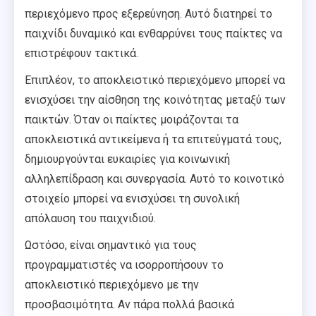
περιεχόμενο προς εξερεύνηση. Αυτό διατηρεί το
παιχνίδι δυναμικό και ενθαρρύνει τους παίκτες να
επιστρέφουν τακτικά.
Επιπλέον, το αποκλειστικό περιεχόμενο μπορεί να
ενισχύσει την αίσθηση της κοινότητας μεταξύ των
παικτών. Όταν οι παίκτες μοιράζονται τα
αποκλειστικά αντικείμενα ή τα επιτεύγματά τους,
δημιουργούνται ευκαιρίες για κοινωνική
αλληλεπίδραση και συνεργασία. Αυτό το κοινοτικό
στοιχείο μπορεί να ενισχύσει τη συνολική
απόλαυση του παιχνιδιού.
Ωστόσο, είναι σημαντικό για τους
προγραμματιστές να ισορροπήσουν το
αποκλειστικό περιεχόμενο με την
προσβασιμότητα. Αν πάρα πολλά βασικά