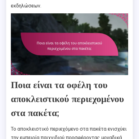
εκδηλώσεων.
Ποια είναι τα οφέλη του
αποκλειστικού περιεχομένου
στα πακέτα;
Το αποκλειστικό περιεχόμενο στα πακέτα ενισχύει
την εμπειρία παιχνιδιού προσφέροντας μοναδικά