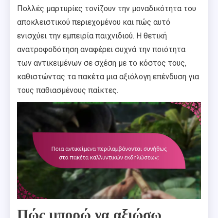
Πολλές μαρτυρίες τονίζουν την μοναδικότητα του
αποκλειστικού περιεχομένου και πώς αυτό
ενισχύει την εμπειρία παιχνιδιού. Η θετική
ανατροφοδότηση αναφέρει συχνά την ποιότητα
των αντικειμένων σε σχέση με το κόστος τους,
καθιστώντας τα πακέτα μια αξιόλογη επένδυση για
τους παθιασμένους παίκτες.
Πώς μπορώ να αξιώσω