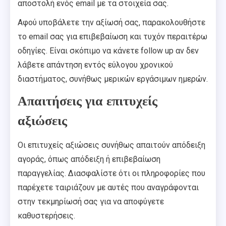
αποστολή ενός email με τα στοιχεία σας.
Αφού υποβάλετε την αξίωσή σας, παρακολουθήστε
το email σας για επιβεβαίωση και τυχόν περαιτέρω
οδηγίες. Είναι σκόπιμο να κάνετε follow up αν δεν
λάβετε απάντηση εντός εύλογου χρονικού
διαστήματος, συνήθως μερικών εργάσιμων ημερών.
Απαιτήσεις για επιτυχείς
αξιώσεις
Οι επιτυχείς αξιώσεις συνήθως απαιτούν απόδειξη
αγοράς, όπως απόδειξη ή επιβεβαίωση
παραγγελίας. Διασφαλίστε ότι οι πληροφορίες που
παρέχετε ταιριάζουν με αυτές που αναγράφονται
στην τεκμηρίωσή σας για να αποφύγετε
καθυστερήσεις.