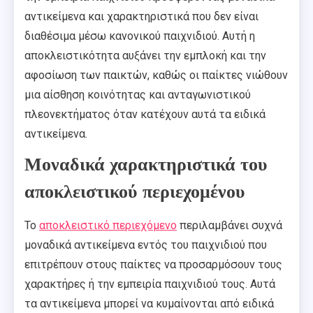
αντικείμενα και χαρακτηριστικά που δεν είναι
διαθέσιμα μέσω κανονικού παιχνιδιού. Αυτή η
αποκλειστικότητα αυξάνει την εμπλοκή και την
αφοσίωση των παικτών, καθώς οι παίκτες νιώθουν
μια αίσθηση κοινότητας και ανταγωνιστικού
πλεονεκτήματος όταν κατέχουν αυτά τα ειδικά
αντικείμενα.
Μοναδικά χαρακτηριστικά του
αποκλειστικού περιεχομένου
Το
αποκλειστικό περιεχόμενο
περιλαμβάνει συχνά
μοναδικά αντικείμενα εντός του παιχνιδιού που
επιτρέπουν στους παίκτες να προσαρμόσουν τους
χαρακτήρες ή την εμπειρία παιχνιδιού τους. Αυτά
τα αντικείμενα μπορεί να κυμαίνονται από ειδικά