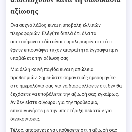
αξίωσης
Ένα συχνό λάθος είναι η υποβολή ελλιπών
πληροφοριών. Ελέγξτε διπλά ότι όλα τα
απαιτούμενα πεδία είναι συμπληρωμένα και ότι
έχετε επισυνάψει τυχόν απαραίτητα έγγραφα πριν
υποβάλετε την αξίωσή σας.
Μια άλλη κοινή παγίδα είναι η απώλεια
προθεσμιών. Σημειώστε σημαντικές ημερομηνίες
στο ημερολόγιό σας για να διασφαλίσετε ότι δεν θα
ξεχάσετε να υποβάλετε την αξίωσή σας εγκαίρως.
Αν δεν είστε σίγουροι για την προθεσμία,
επικοινωνήστε με την υποστήριξη πελατών για
διευκρινίσεις.
Τέλος, αποφύγετε να υποθέσετε ότι η αξίωσή σας