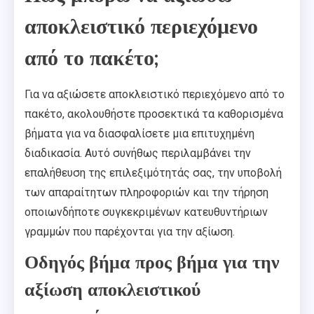
αποκλειστικό περιεχόμενο
από το πακέτο;
Για να αξιώσετε αποκλειστικό περιεχόμενο από το
πακέτο, ακολουθήστε προσεκτικά τα καθορισμένα
βήματα για να διασφαλίσετε μια επιτυχημένη
διαδικασία. Αυτό συνήθως περιλαμβάνει την
επαλήθευση της επιλεξιμότητάς σας, την υποβολή
των απαραίτητων πληροφοριών και την τήρηση
οποιωνδήποτε συγκεκριμένων κατευθυντήριων
γραμμών που παρέχονται για την αξίωση.
Οδηγός βήμα προς βήμα για την
αξίωση αποκλειστικού