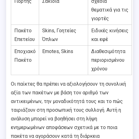
Γιορτής
Σακίδια
σχέδια
θεματικά για τις
γιορτές
Πακέτο
Skins, Γοητείες
Ειδικές κινήσεις
Επετείου
Όπλων
και εφέ
Εποχιακό
Emotes, Skins
Διαθεσιμότητα
Πακέτο
περιορισμένου
χρόνου
Οι παίκτες θα πρέπει να αξιολογήσουν τη συνολική
αξία των πακέτων με βάση τον αριθμό των
αντικειμένων, την μοναδικότητά τους και το πώς
ταιριάζουν στη προσωπική τους συλλογή. Αυτή η
ανάλυση μπορεί να βοηθήσει στη λήψη
ενημερωμένων αποφάσεων σχετικά με το ποια
πακέτα να αγοράσουν κατά τη διάρκεια