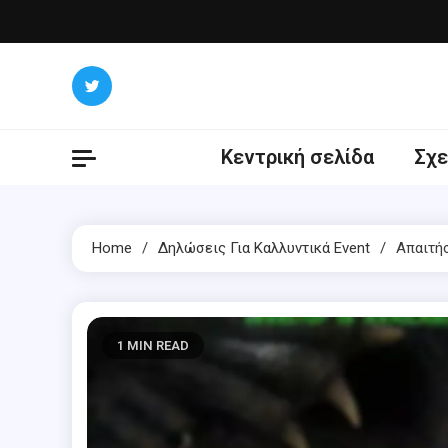
Skip
to
content
Κεντρική σελίδα
Σχε
Home
Δηλώσεις Για Καλλυντικά Event
Απαιτή
1 MIN READ