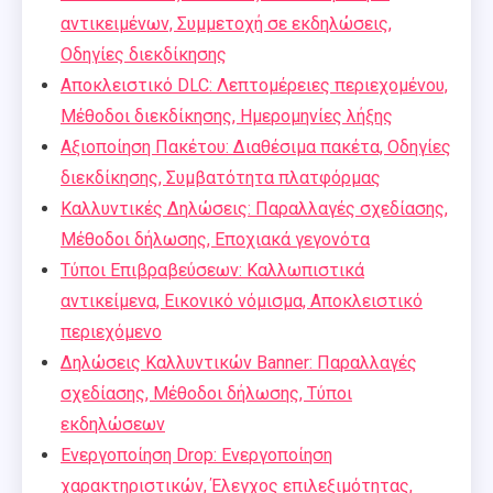
αντικειμένων, Συμμετοχή σε εκδηλώσεις,
Οδηγίες διεκδίκησης
Αποκλειστικό DLC: Λεπτομέρειες περιεχομένου,
Μέθοδοι διεκδίκησης, Ημερομηνίες λήξης
Αξιοποίηση Πακέτου: Διαθέσιμα πακέτα, Οδηγίες
διεκδίκησης, Συμβατότητα πλατφόρμας
Καλλυντικές Δηλώσεις: Παραλλαγές σχεδίασης,
Μέθοδοι δήλωσης, Εποχιακά γεγονότα
Τύποι Επιβραβεύσεων: Καλλωπιστικά
αντικείμενα, Εικονικό νόμισμα, Αποκλειστικό
περιεχόμενο
Δηλώσεις Καλλυντικών Banner: Παραλλαγές
σχεδίασης, Μέθοδοι δήλωσης, Τύποι
εκδηλώσεων
Ενεργοποίηση Drop: Ενεργοποίηση
χαρακτηριστικών, Έλεγχος επιλεξιμότητας,