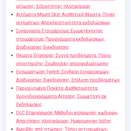
αξίωσης, Ειδικότητες πλατφόρμας
Αιτήματα Mount Skin: Αισθητικά θέματα, Πηγές
αιτημάτων, Αποκλειστικότητα εκδηλώσεων
Συνεργασία Στριμάρισμα: Συμμετέχοντες
στριμάρισμα, Προγράμματα εκδηλώσεων,
Διαδικασίες διεκδίκησης
Θέματα Εξαγοράς: Συχνά προβλήματα, Πόροι
υποστήριξης, Συμβουλές αποσφαλμάτωσης
Ενσωμάτωση Twitch: Σύνδεση λογαριασμών,
Διαδικασίες διεκδίκησης, Επίλυση προβλημάτων
Περιορισμένα Πακέτα: Διαθεσιμότητα,
Χρονοδιαγράμματα Αίτησης, Συμμετοχή σε
Εκδηλώσεις
DLC Εξαργύρωση: Μέθοδοι εισαγωγής κωδικών,
Απαιτήσεις πλατφόρμας, Ημερομηνίες λήξης
Αμοιβές από πτώσεις: Τύποι αντικειμένων,