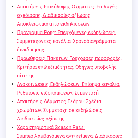
Απαιτήσεις Επικάλυψης Οχήματος: Επιλογές
σχεδίασης, Διαδικασίες αξίωσης,
Αποκλειστικότητα εκδηλώσεων
Πρόγραμμα Ροής: Επερχόμενες εκδηλώσεις,
Συμμετέχοντες κανάλια, Χρονοδιαγράμματα
διεκδίκησης
Προωθήσεις Πακέτων: Τρέχουσες προσφορές,
Κριτήρια επιλεξιμότητας, Οδηγίες υποβολής
αίτησης
Ανακοινώσεις Εκδηλώσεων: Επίσημα κανάλια,
Ρυθμίσεις ειδοποιήσεων, Συμμετοχή
Απαιτήσεις Δέρματος Γλάρου: Σχέδια
χρωμάτων, Συμμετοχή σε εκδηλώσεις,
Διαδικασίες αξίωσης
Χαρακτηριστικά Season Pass:
Συμπεριλαμβανόμενα αντικείμενα, Διαδικασίες