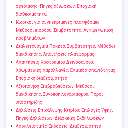
σχεδίασης, Πηγές αξιώσεων, Εποχιακή
διαθεσιμότητα
Κωδικοί για συγκεκριμένες πλατφόρμες:
Μέθοδοι εισόδου, Συμβατότητα, Αντιμετώπιση
προβλημάτων
Διαλειτουργικά Πακέτα: Συμβατότητα, Μέθοδοι
διεκδίκησης, Απαιτήσεις πλατφόρμας
Απαιτήσεις Κοστουμιού Δεινόσαυρου:
Χρωματικές παραλλαγές, Επίπεδα σπανιότητας,
Εποχιακή διαθεσιμότητα
Αξιοποίηση Επιβραβεύσεων: Μέθοδοι
διεκδίκησης, Σύνδεση λογαριασμού, Πόροι
υποστήριξης
Δηλώσεις Επικάλυψης Κτιρίου: Επιλογές Υφής,
Πηγές Δηλώσεων, Διάρκειες Εκδηλώσεων
Αποκλειστικές Εκδόσεις: Διαθεσιμότητα