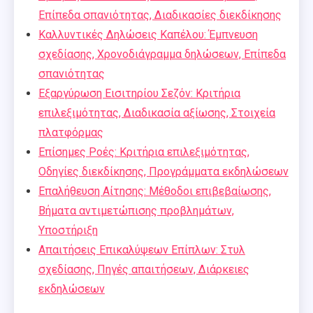
Επίπεδα σπανιότητας, Διαδικασίες διεκδίκησης
Καλλυντικές Δηλώσεις Καπέλου: Έμπνευση
σχεδίασης, Χρονοδιάγραμμα δηλώσεων, Επίπεδα
σπανιότητας
Εξαργύρωση Εισιτηρίου Σεζόν: Κριτήρια
επιλεξιμότητας, Διαδικασία αξίωσης, Στοιχεία
πλατφόρμας
Επίσημες Ροές: Κριτήρια επιλεξιμότητας,
Οδηγίες διεκδίκησης, Προγράμματα εκδηλώσεων
Επαλήθευση Αίτησης: Μέθοδοι επιβεβαίωσης,
Βήματα αντιμετώπισης προβλημάτων,
Υποστήριξη
Απαιτήσεις Επικαλύψεων Επίπλων: Στυλ
σχεδίασης, Πηγές απαιτήσεων, Διάρκειες
εκδηλώσεων