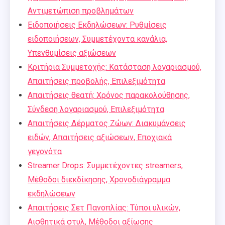
Αντιμετώπιση προβλημάτων
Ειδοποιήσεις Εκδηλώσεων: Ρυθμίσεις
ειδοποιήσεων, Συμμετέχοντα κανάλια,
Υπενθυμίσεις αξιώσεων
Κριτήρια Συμμετοχής: Κατάσταση λογαριασμού,
Απαιτήσεις προβολής, Επιλεξιμότητα
Απαιτήσεις θεατή: Χρόνος παρακολούθησης,
Σύνδεση λογαριασμού, Επιλεξιμότητα
Απαιτήσεις Δέρματος Ζώων: Διακυμάνσεις
ειδών, Απαιτήσεις αξιώσεων, Εποχιακά
γεγονότα
Streamer Drops: Συμμετέχοντες streamers,
Μέθοδοι διεκδίκησης, Χρονοδιάγραμμα
εκδηλώσεων
Απαιτήσεις Σετ Πανοπλίας: Τύποι υλικών,
Αισθητικά στυλ, Μέθοδοι αξίωσης