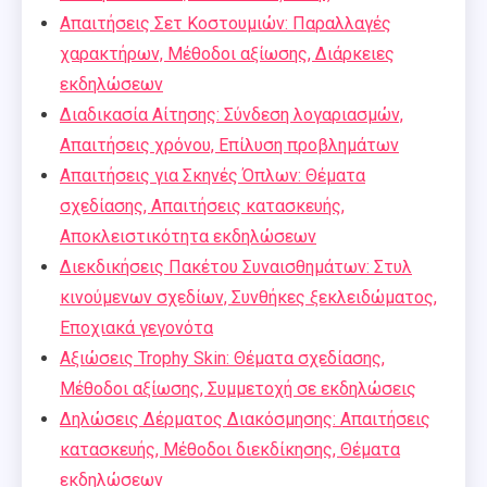
Απαιτήσεις Σετ Κοστουμιών: Παραλλαγές
χαρακτήρων, Μέθοδοι αξίωσης, Διάρκειες
εκδηλώσεων
Διαδικασία Αίτησης: Σύνδεση λογαριασμών,
Απαιτήσεις χρόνου, Επίλυση προβλημάτων
Απαιτήσεις για Σκηνές Όπλων: Θέματα
σχεδίασης, Απαιτήσεις κατασκευής,
Αποκλειστικότητα εκδηλώσεων
Διεκδικήσεις Πακέτου Συναισθημάτων: Στυλ
κινούμενων σχεδίων, Συνθήκες ξεκλειδώματος,
Εποχιακά γεγονότα
Αξιώσεις Trophy Skin: Θέματα σχεδίασης,
Μέθοδοι αξίωσης, Συμμετοχή σε εκδηλώσεις
Δηλώσεις Δέρματος Διακόσμησης: Απαιτήσεις
κατασκευής, Μέθοδοι διεκδίκησης, Θέματα
εκδηλώσεων