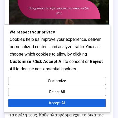
We respect your privacy
Cookies help us improve your experience, deliver
Πώς συγκρίνονται οι
personalized content, and analyze traffic. You can
διαδικασίες εξαργύρωσης
choose which cookies to allow by clicking
Customize
. Click
Accept All
to consent or
Reject
πάσου σεζόν μεταξύ των
All
to decline non-essential cookies.
πλατφορμών;
Customize
Reject All
Η εξαργύρωση του πάσου σεζόν διαφέρει
σημαντικά μεταξύ των πλατφορμών παιχνιδιών,
Accept All
επηρεάζοντας τον τρόπο που οι χρήστες αξιώνουν
τα οφέλη τους. Κάθε πλατφόρμα έχει τα δικά της