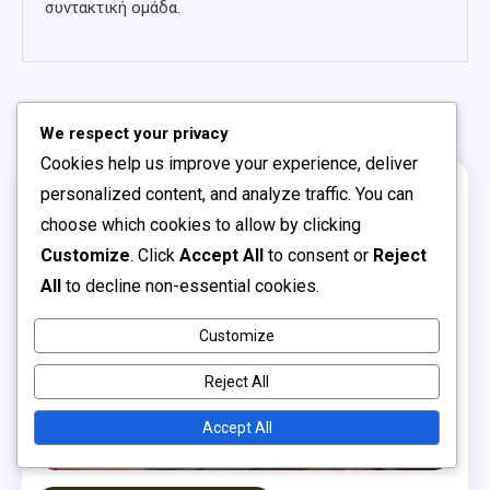
συντακτική ομάδα.
Related Posts
We respect your privacy
Cookies help us improve your experience, deliver
personalized content, and analyze traffic. You can
1 MIN READ
choose which cookies to allow by clicking
Customize
. Click
Accept All
to consent or
Reject
All
to decline non-essential cookies.
Customize
Reject All
Accept All