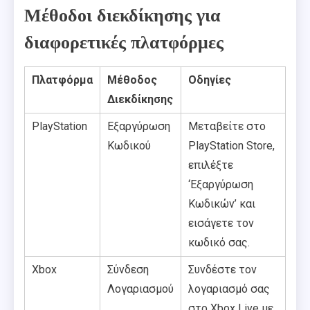
Μέθοδοι διεκδίκησης για
διαφορετικές πλατφόρμες
Πλατφόρμα
Μέθοδος
Οδηγίες
Διεκδίκησης
PlayStation
Εξαργύρωση
Μεταβείτε στο
Κωδικού
PlayStation Store,
επιλέξτε
‘Εξαργύρωση
Κωδικών’ και
εισάγετε τον
κωδικό σας.
Xbox
Σύνδεση
Συνδέστε τον
Λογαριασμού
λογαριασμό σας
στο Xbox Live με