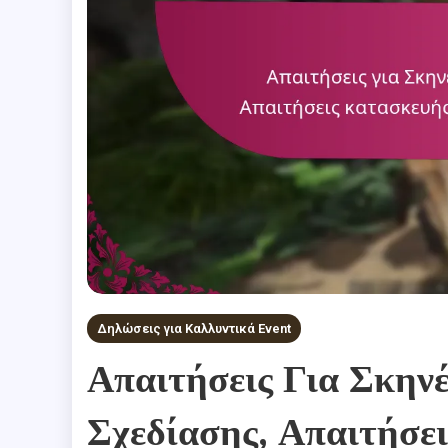
Δηλώσεις για Καλλυντικά Event
Απαιτήσεις Για Σκην
Σχεδίασης, Απαιτήσε