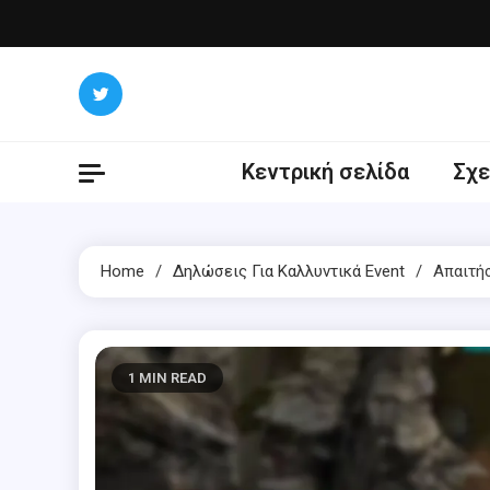
Skip
to
content
Κεντρική σελίδα
Σχε
Home
Δηλώσεις Για Καλλυντικά Event
Απαιτή
1 MIN READ