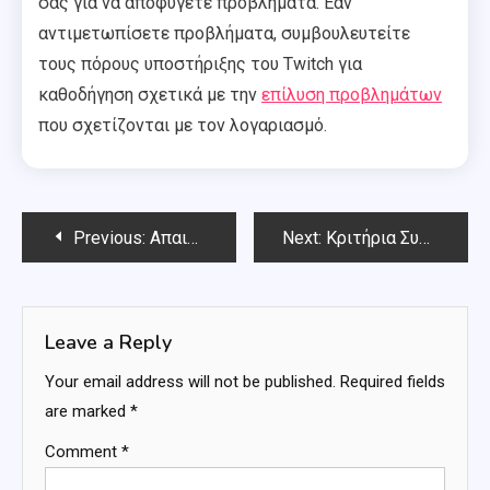
σας για να αποφύγετε προβλήματα. Εάν
αντιμετωπίσετε προβλήματα, συμβουλευτείτε
τους πόρους υποστήριξης του Twitch για
καθοδήγηση σχετικά με την
επίλυση προβλημάτων
που σχετίζονται με τον λογαριασμό.
Post
Previous:
Απαιτήσεις Δέρματος Ζώων: Διακυμάνσεις ειδών, Απαιτήσεις αξιώσεων, Εποχιακά γεγονότα
Next:
Κριτήρια Συμμετοχής: Κατάσταση λογαριασμού, Απαιτήσεις προβολής, Επιλεξιμότητα
navigation
Leave a Reply
Your email address will not be published.
Required fields
are marked
*
Comment
*