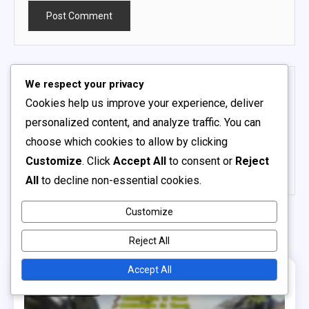
We respect your privacy
Cookies help us improve your experience, deliver
ΔΙΑΧΕΙΡΙΣΤΉΣ
personalized content, and analyze traffic. You can
choose which cookies to allow by clicking
Περιεχόμενο που δημοσιεύθηκε από την
συντακτική ομάδα.
Customize
. Click
Accept All
to consent or
Reject
All
to decline non-essential cookies.
Customize
Related Posts
Reject All
Accept All
1 MIN READ