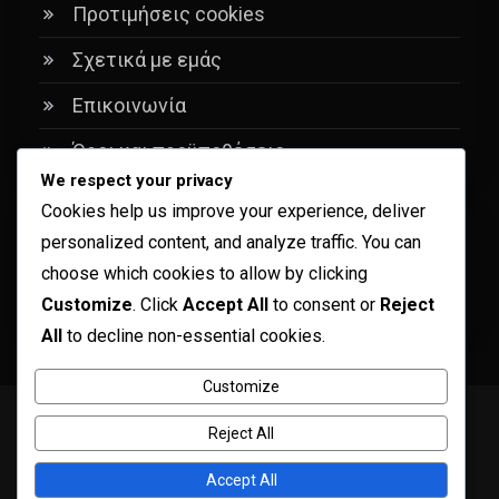
Προτιμήσεις cookies
Σχετικά με εμάς
Επικοινωνία
Όροι και προϋποθέσεις
We respect your privacy
Cookies help us improve your experience, deliver
Αναζήτηση
personalized content, and analyze traffic. You can
choose which cookies to allow by clicking
Search
Customize
. Click
Accept All
to consent or
Reject
for:
All
to decline non-essential cookies.
Customize
Copyright © ogma blog 2026
Proudly powered by WordPress
|
Reject All
Theme: ogma-blog by
Mystery Themes
.
Πολιτική απορρήτου
Προτιμήσεις cookies
Accept All